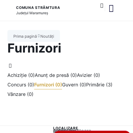
COMUNA STRÂMTURA
Județul
Maramureș
și serviciile publice
Prima pagină
Noutăți
Furnizori
Achiziție (0)
Anunț de presă (0)
Avizier (0)
Concurs (0)
Furnizori (0)
Guvern (0)
Primărie (3)
Vânzare (0)
LOCALIZARE
Acest conținut este blocat până când acceptați categoria corespunzătoare de cookie-uri.