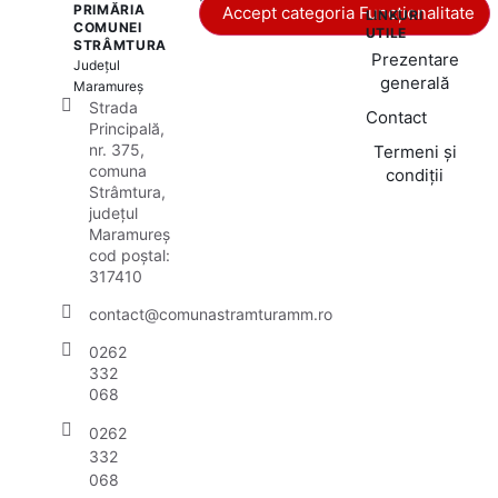
PRIMĂRIA
Accept categoria Funcționalitate
LINKURI
COMUNEI
UTILE
STRÂMTURA
Prezentare
Județul
generală
Maramureș
Strada
Contact
Principală,
nr. 375,
Termeni și
comuna
condiții
Strâmtura,
județul
Maramureș
cod poștal:
317410
contact@comunastramturamm.ro
0262
332
068
0262
332
068