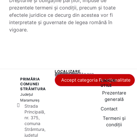
Drepturile și obligațiile părților, impuse de
prezentele termeni și condiții, precum și toate
efectele juridice ce decurg din acestea vor fi
interpretate și guvernate de legea română în
vigoare.
LOCALIZARE
Acest conținut este blocat până când acceptați categoria corespunzătoare de cookie-uri.
PRIMĂRIA
Accept categoria Funcționalitate
LINKURI
COMUNEI
UTILE
STRÂMTURA
Prezentare
Județul
generală
Maramureș
Strada
Contact
Principală,
nr. 375,
Termeni și
comuna
condiții
Strâmtura,
județul