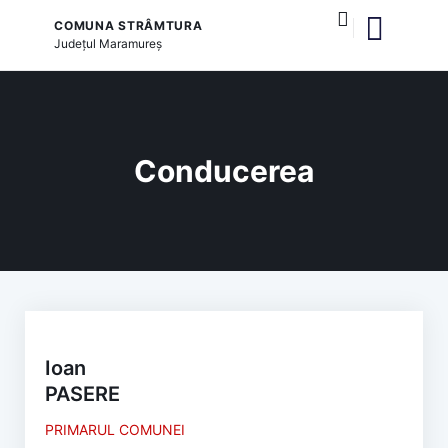
COMUNA STRÂMTURA
Județul
Maramureș
și serviciile publice
Conducerea
Ioan
PASERE
PRIMARUL COMUNEI