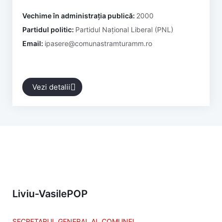
Vechime în administrația publică:
2000
Partidul politic:
Partidul Național Liberal (PNL)
Email:
ipasere@comunastramturamm.ro
Vezi detalii
Liviu-Vasile
POP
SECRETARUL GENERAL AL COMUNEI