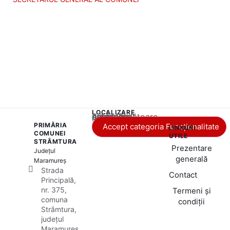
LOCALIZARE
Acest conținut este blocat până când acceptați categoria corespunzătoare de cookie-uri.
PRIMĂRIA
Accept categoria Funcționalitate
LINKURI
COMUNEI
UTILE
STRÂMTURA
Prezentare
Județul
generală
Maramureș
Strada
Contact
Principală,
nr. 375,
Termeni și
comuna
condiții
Strâmtura,
județul
Maramureș