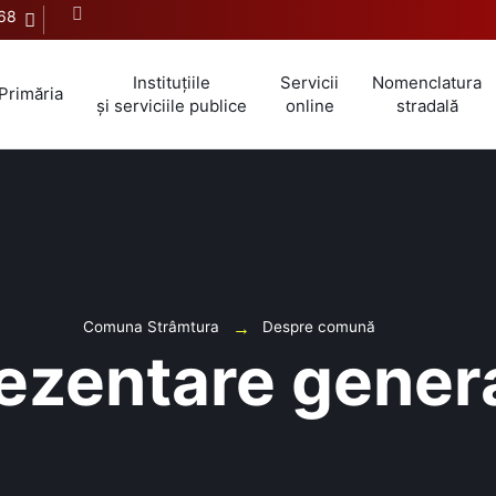
68
Instituțiile
Servicii
Nomenclatura
Primăria
și serviciile publice
online
stradală
Comuna Strâmtura
Despre comună
ezentare gener