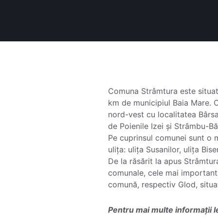
Comuna Strâmtura este situată
km de municipiul Baia Mare. C
nord-vest cu localitatea Bârsan
de Poienile Izei și Strâmbu-Bă
Pe cuprinsul comunei sunt o m
ulița: ulița Susanilor, ulița Biser
De la răsărit la apus Strâmtu
comunale, cele mai importante
comună, respectiv Glod, situ
Pentru mai multe informații l