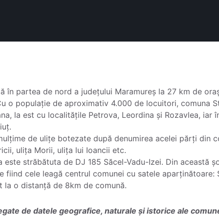
 în partea de nord a județului Maramureș la 27 km de oraș
u o populație de aproximativ 4.000 de locuitori, comuna S
a, la est cu localitățile Petrova, Leordina și Rozavlea, iar î
iuț.
ulțime de ulițe botezate după denumirea acelei părți din c
icii, ulița Morii, ulița lui Ioancii etc.
ra este străbătuta de DJ 185 Săcel-Vadu-Izei. Din această 
 fiind cele leagă centrul comunei cu satele aparținătoare: 
at la o distanță de 8km de comună.
egate de datele geografice, naturale și istorice ale comun