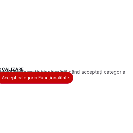
OCALIZARE
 conținut este blocat până când acceptați categoria corespunzătoare de cookie-uri.
Accept categoria Funcționalitate