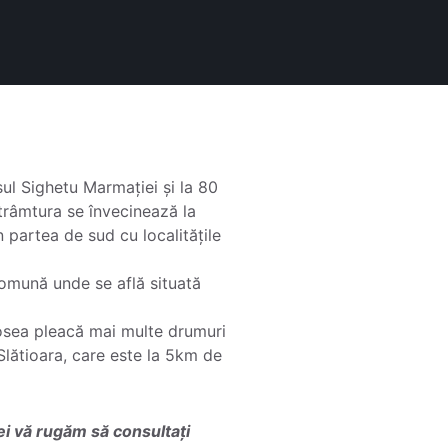
ul Sighetu Marmației și la 80
trâmtura se învecinează la
n partea de sud cu localitățile
omună unde se află situată
șosea pleacă mai multe drumuri
Slătioara, care este la 5km de
ei vă rugăm să consultați