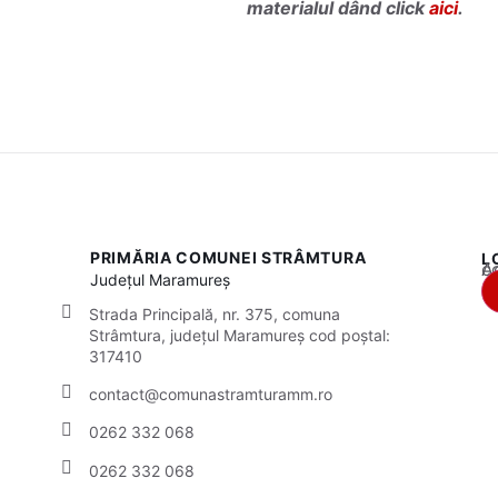
materialul dând click
aici
.
PRIMĂRIA COMUNEI STRÂMTURA
L
Acest
Județul
Maramureș
Strada Principală, nr. 375, comuna
Strâmtura, județul Maramureș cod poștal:
317410
contact@comunastramturamm.ro
0262 332 068
0262 332 068