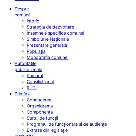
Despre
comună
Istoric
Strategia de dezvoltare
Însemnele specifice comunei
Simbolurile Naționale
Prezentare generală
Populația
Monografia comunei
Autoritățile
publice locale
Primarul
Consiliul local
RUTI
Primăria
Conducerea
Organigrama
Componența
Statul de funcții
Programul de funcționare și de audiențe
Extrase din legislație