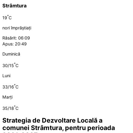
Strâmtura
°
19
C
nori împrăștiați
Răsărit: 06:09
Apus: 20:49
Duminică
°
30/15
C
Luni
°
33/16
C
Marți
°
35/18
C
Strategia de Dezvoltare Locală a
comunei Strâmtura, pentru perioada